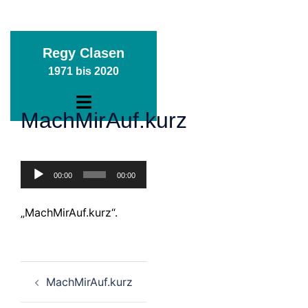
Zum
Regy Clasen
Inhalt
1971 bis 2020
springen
Menü
MachMirAuf.kurz
umschalten
Audio-
00:00
00:00
Player
„MachMirAuf.kurz“.
Beitragsnavigation
MachMirAuf.kurz