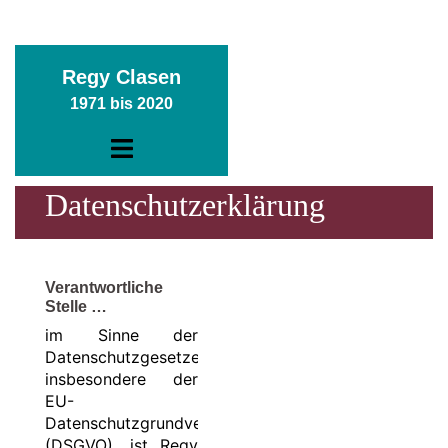
Zum
Regy Clasen
Inhalt
1971 bis 2020
springen
Menü
umschalten
Datenschutzerklärung
Verantwortliche
Stelle …
im Sinne der
Datenschutzgesetze,
insbesondere der
EU-
Datenschutzgrundverordnung
(DSGVO), ist Regy