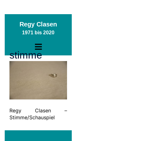
Zum
Regy Clasen
Inhalt
1971 bis 2020
springen
Menü
stimme
umschalten
Regy Clasen –
Stimme/Schauspiel