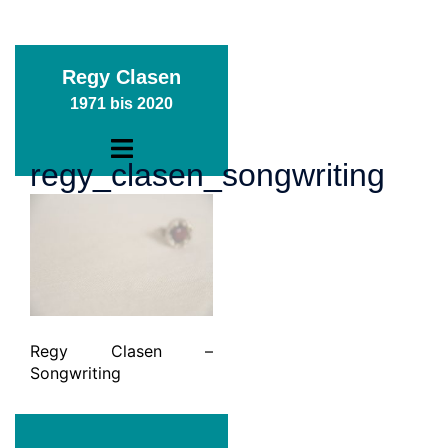
Zum
Regy Clasen
Inhalt
1971 bis 2020
springen
Menü
regy_clasen_songwriting
umschalten
Regy Clasen –
Songwriting