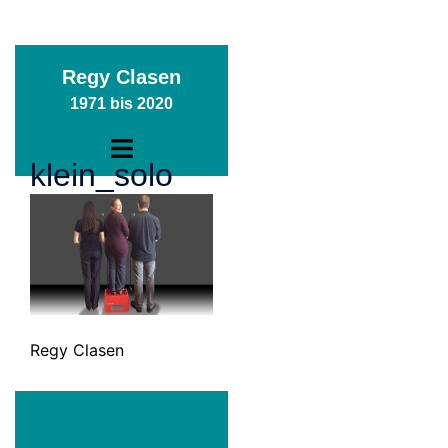
Zum
Regy Clasen
Inhalt
1971 bis 2020
springen
Menü
klein_solo
umschalten
Regy Clasen