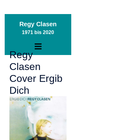
Zum
Regy Clasen
Inhalt
1971 bis 2020
springen
Menü
Regy
umschalten
Clasen
Cover Ergib
Dich